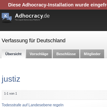
Diese Adhocracy-Installation wurde eingefr
Verfassung für Deutschland
Übersicht
Vorschläge
Beschlüsse
Mitglieder
justiz
1-1 von 1
Todesstrafe auf Landesebene regeln