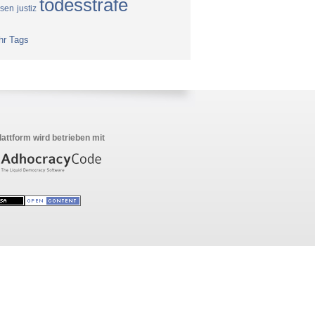
todesstrafe
ssen
justiz
hr Tags
lattform wird betrieben mit