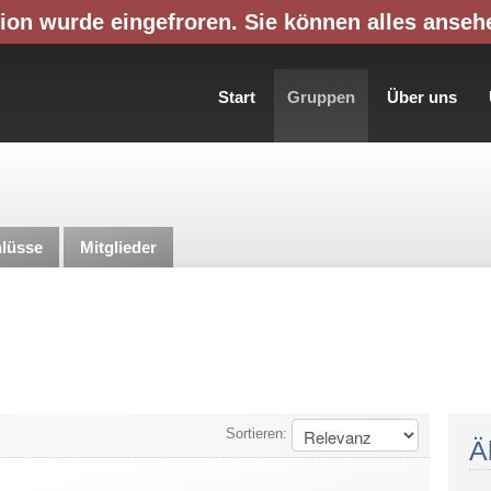
ion wurde eingefroren. Sie können alles anseh
Start
Gruppen
Über uns
lüsse
Mitglieder
Sortieren:
Ä